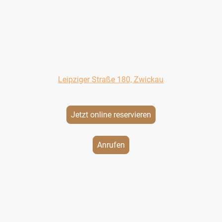
nalen Küchen. Erleben Sie die perfekte Kombination von südamer
 modernen Europäischen Einflüssen, gepaart mit traditionellen 
Bei uns steht der Genuss im Mittelpunkt.
i 2026 haben wir Betriebsferien. Am 10. und 11.Juli im Rah
nendes geöffnet. Plätze nur nach vorheriger Onlinereservi
Leipziger Straße 180, Zwickau
direkt am Konzert- und Ballhaus "Neue Welt"
Jetzt online reservieren
Anrufen