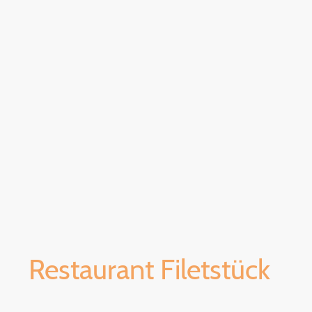
Willkommen im
Restaurant Filetstück
linarischen Ziel für ausgezeichnete Gerichte aus der Welt der S